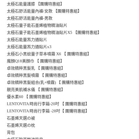
太極石能量護膝 【團購特惠組】
太極石舒活能量內褲/女款 【團購特惠組】
太極石舒活能量內褲-男款
太極石量子能石墨烯植物精油貼片
太極石量子能石墨烯植物精油貼片X5 【團購特惠組】
片
太極石能量炁力通貼
太極石能量炁力通貼片x3
太極石小黑蚊量子草本噴霧 X6 【 團購特惠組】
魔顏Q18美顏巾 【 團購特惠組】
卓效精粹黑髮乳 【 團購特惠組】
卓效精粹黑髮噴霧 【 團購特惠組】
卓效精粹黑髮組合(乳+噴霧) 【 團購特惠組】
靚亮美肌補水儀 【 團購特惠組】
優水素60 【 團購特惠組】
LENTOVITA 時尚行李箱-20吋 【 團購特惠組】
LENTOVITA 時尚行李箱 -28吋【 團購特惠組】
石墨烯天選の被
石墨烯天選の枕
背包