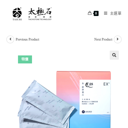
主選單
0
Previous Product
Next Product
特價
🔍