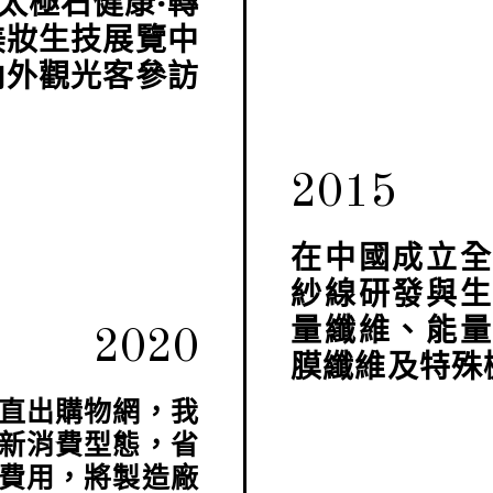
太極石健康·轉
美妝生技展覽中
內外觀光客參訪
2015
在中國成立
紗線研發與
量纖維、能
2020
膜纖維及特殊
廠直出購物網，我
新消費型態，省
費用，將製造廠