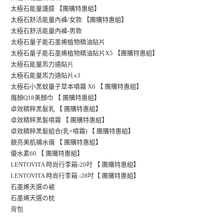
太極石能量護膝 【團購特惠組】
太極石舒活能量內褲/女款 【團購特惠組】
太極石舒活能量內褲-男款
太極石量子能石墨烯植物精油貼片
太極石量子能石墨烯植物精油貼片X5 【團購特惠組】
片
太極石能量炁力通貼
太極石能量炁力通貼片x3
太極石小黑蚊量子草本噴霧 X6 【 團購特惠組】
魔顏Q18美顏巾 【 團購特惠組】
卓效精粹黑髮乳 【 團購特惠組】
卓效精粹黑髮噴霧 【 團購特惠組】
卓效精粹黑髮組合(乳+噴霧) 【 團購特惠組】
靚亮美肌補水儀 【 團購特惠組】
優水素60 【 團購特惠組】
LENTOVITA 時尚行李箱-20吋 【 團購特惠組】
LENTOVITA 時尚行李箱 -28吋【 團購特惠組】
石墨烯天選の被
石墨烯天選の枕
背包