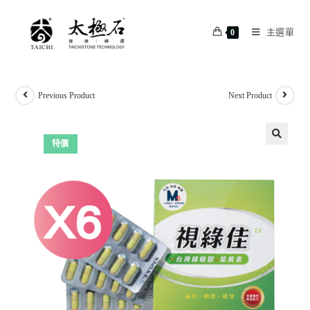
主選單
0
Previous Product
Next Product
特價
🔍