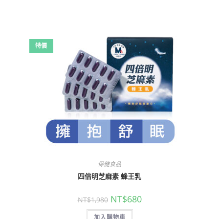
特價
保健食品
四倍明芝麻素 蜂王乳
NT$
680
NT$
1,980
加入購物車