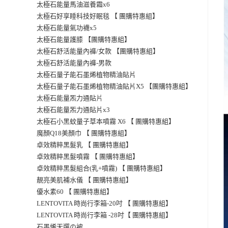
太極石能量馬油滋養霜x6
太極石好享睡科技好眠毯 【 團購特惠組】
太極石能量氣功襪x5
太極石能量護膝 【團購特惠組】
太極石舒活能量內褲/女款 【團購特惠組】
太極石舒活能量內褲-男款
太極石量子能石墨烯植物精油貼片
太極石量子能石墨烯植物精油貼片X5 【團購特惠組】
片
太極石能量炁力通貼
太極石能量炁力通貼片x3
太極石小黑蚊量子草本噴霧 X6 【 團購特惠組】
魔顏Q18美顏巾 【 團購特惠組】
卓效精粹黑髮乳 【 團購特惠組】
卓效精粹黑髮噴霧 【 團購特惠組】
卓效精粹黑髮組合(乳+噴霧) 【 團購特惠組】
靚亮美肌補水儀 【 團購特惠組】
優水素60 【 團購特惠組】
LENTOVITA 時尚行李箱-20吋 【 團購特惠組】
LENTOVITA 時尚行李箱 -28吋【 團購特惠組】
石墨烯天選の被