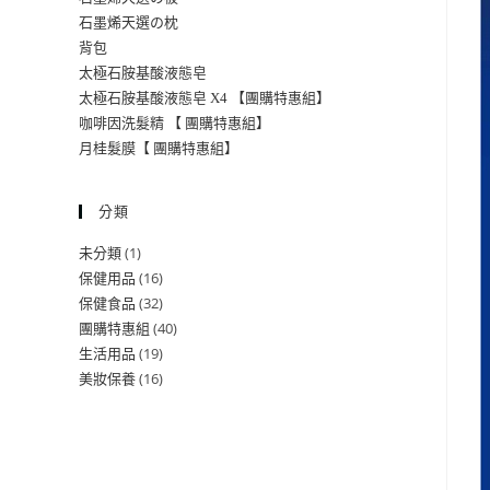
石墨烯天選の枕
背包
太極石胺基酸液態皂
太極石胺基酸液態皂 X4 【團購特惠組】
咖啡因洗髮精 【 團購特惠組】
月桂髮膜【 團購特惠組】
分類
1
未分類
16
保健用品
32
保健食品
40
團購特惠組
19
生活用品
16
美妝保養