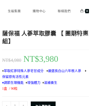
生福集團
購物中心
聯絡我們
0
薩保福 人蔘萃取膠囊 【 團購特惠
組】
NT$
3,980
NT$
4,980
♦
萃取紅蔘特殊人蔘皂甘成分
♦
嚴選長白山六年根人蔘
♦
保留原有活性元素
♦調節生理機能
♦
增強體力
♦
滋補養生
1盒 / 90粒
-
+