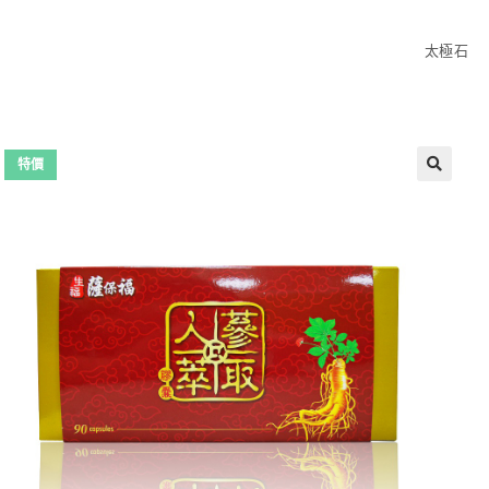
太極石
特價
🔍