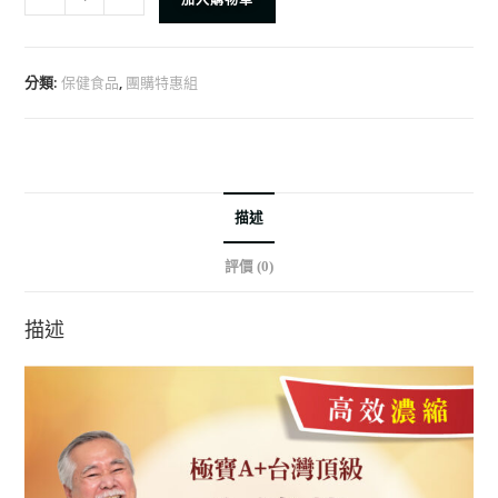
分類:
,
保健食品
團購特惠組
描述
評價 (0)
描述