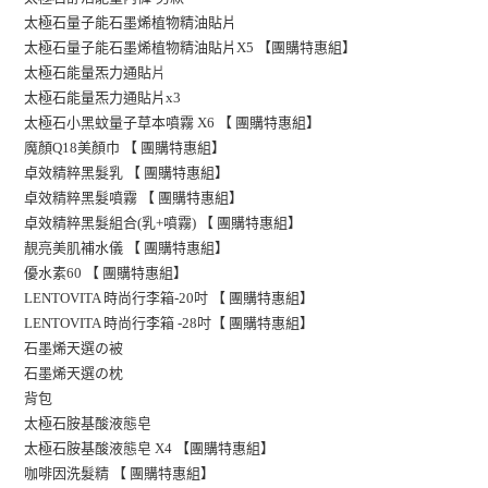
太極石量子能石墨烯植物精油貼片
太極石量子能石墨烯植物精油貼片X5 【團購特惠組】
片
太極石能量炁力通貼
太極石能量炁力通貼片x3
太極石小黑蚊量子草本噴霧 X6 【 團購特惠組】
魔顏Q18美顏巾 【 團購特惠組】
卓效精粹黑髮乳 【 團購特惠組】
卓效精粹黑髮噴霧 【 團購特惠組】
卓效精粹黑髮組合(乳+噴霧) 【 團購特惠組】
靚亮美肌補水儀 【 團購特惠組】
優水素60 【 團購特惠組】
LENTOVITA 時尚行李箱-20吋 【 團購特惠組】
LENTOVITA 時尚行李箱 -28吋【 團購特惠組】
石墨烯天選の被
石墨烯天選の枕
背包
太極石胺基酸液態皂
太極石胺基酸液態皂 X4 【團購特惠組】
咖啡因洗髮精 【 團購特惠組】