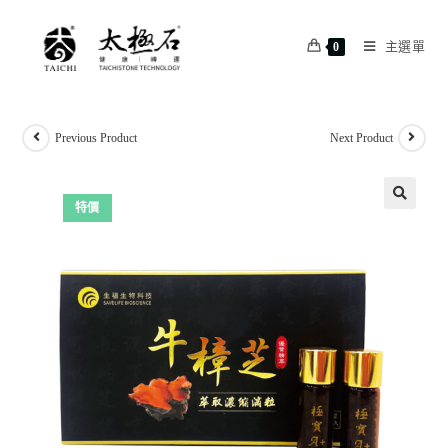
主選單
0
Previous Product
Next Product
特價
🔍