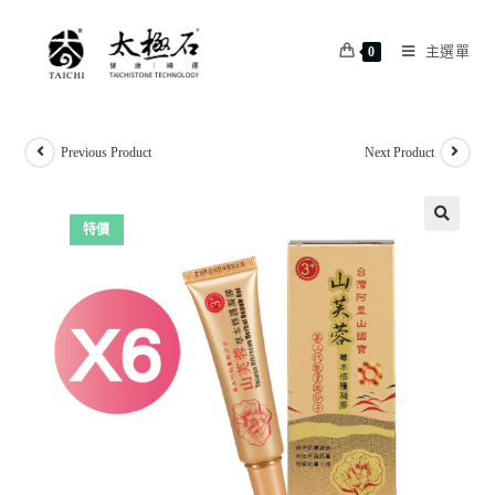
主選單
0
Previous Product
Next Product
特價
🔍