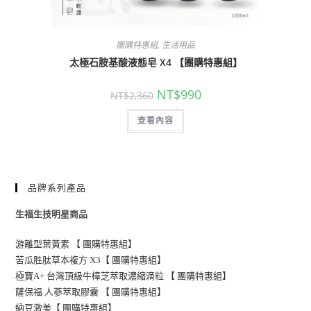
,
團購特惠組
生活用品
太極石胺基酸液態皂 X4 【團購特惠組】
NT$
990
NT$
2,360
查看內容
品牌系列產品
生福生技明星商品
游離型葉黃素 【 團購特惠組】
苦瓜胜肽草本複方 X3【 團購特惠組】
極寶A+ 台灣頂級牛樟芝萃取濃縮滴粒 【 團購特惠組】
薩保福 人蔘萃取膠囊 【 團購特惠組】
納豆激美【 團購特惠組】