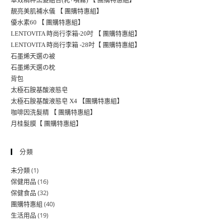
靚亮美肌補水儀 【 團購特惠組】
優水素60 【 團購特惠組】
LENTOVITA 時尚行李箱-20吋 【 團購特惠組】
LENTOVITA 時尚行李箱 -28吋【 團購特惠組】
石墨烯天選の被
石墨烯天選の枕
背包
太極石胺基酸液態皂
太極石胺基酸液態皂 X4 【團購特惠組】
咖啡因洗髮精 【 團購特惠組】
月桂髮膜【 團購特惠組】
分類
1
未分類
16
保健用品
32
保健食品
40
團購特惠組
19
生活用品