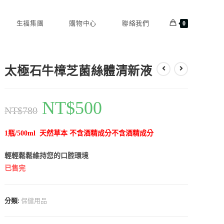
生福集團
購物中心
聯絡我們
0
太極石牛樟芝菌絲體清新液
NT$
500
NT$
780
1瓶/500ml 天然草本 不含酒精成分不含酒精成分
輕輕鬆鬆維持您的口腔環境
已售完
分類:
保健用品