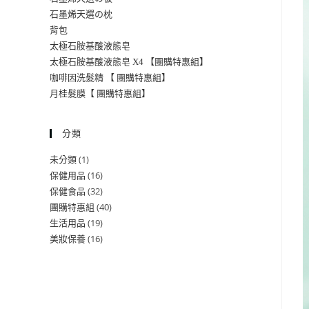
石墨烯天選の枕
背包
太極石胺基酸液態皂
太極石胺基酸液態皂 X4 【團購特惠組】
咖啡因洗髮精 【 團購特惠組】
月桂髮膜【 團購特惠組】
分類
1
未分類
16
保健用品
32
保健食品
40
團購特惠組
19
生活用品
16
美妝保養