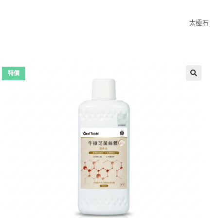
太極石
特價
🔍