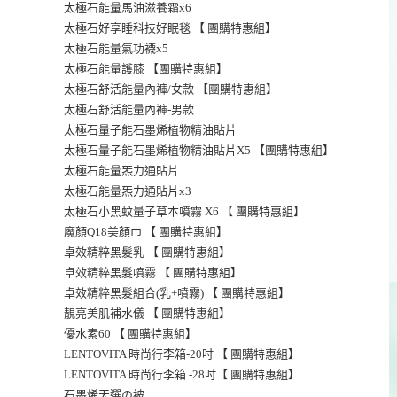
太極石能量馬油滋養霜x6
太極石好享睡科技好眠毯 【 團購特惠組】
太極石能量氣功襪x5
太極石能量護膝 【團購特惠組】
太極石舒活能量內褲/女款 【團購特惠組】
太極石舒活能量內褲-男款
太極石量子能石墨烯植物精油貼片
太極石量子能石墨烯植物精油貼片X5 【團購特惠組】
片
太極石能量炁力通貼
太極石能量炁力通貼片x3
太極石小黑蚊量子草本噴霧 X6 【 團購特惠組】
魔顏Q18美顏巾 【 團購特惠組】
卓效精粹黑髮乳 【 團購特惠組】
卓效精粹黑髮噴霧 【 團購特惠組】
卓效精粹黑髮組合(乳+噴霧) 【 團購特惠組】
靚亮美肌補水儀 【 團購特惠組】
優水素60 【 團購特惠組】
LENTOVITA 時尚行李箱-20吋 【 團購特惠組】
LENTOVITA 時尚行李箱 -28吋【 團購特惠組】
石墨烯天選の被