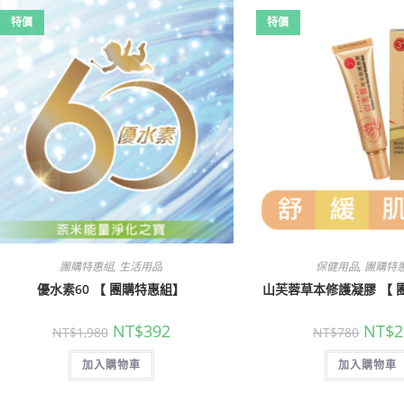
特價
特價
,
,
團購特惠組
生活用品
保健用品
團購特
優水素60 【 團購特惠組】
山芙蓉草本修護凝膠 【 
NT$
392
NT$
2
NT$
1,980
NT$
780
加入購物車
加入購物車