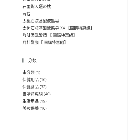
石墨烯天選の枕
背包
太極石胺基酸液態皂
太極石胺基酸液態皂 X4 【團購特惠組】
咖啡因洗髮精 【 團購特惠組】
月桂髮膜【 團購特惠組】
分類
1
未分類
16
保健用品
32
保健食品
40
團購特惠組
19
生活用品
16
美妝保養