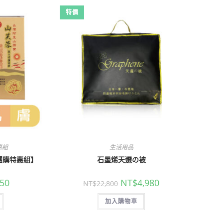
特價
惠組
生活用品
團購特惠組】
石墨烯天選の被
50
NT$
4,980
NT$
22,800
加入購物車