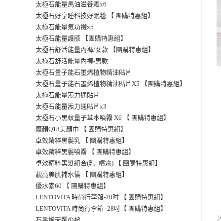
太極石能量馬油滋養霜x6
太極石好享睡科技好眠毯 【 團購特惠組】
太極石能量氣功襪x5
太極石能量護膝 【團購特惠組】
太極石舒活能量內褲/女款 【團購特惠組】
太極石舒活能量內褲-男款
太極石量子能石墨烯植物精油貼片
太極石量子能石墨烯植物精油貼片X5 【團購特惠組】
片
太極石能量炁力通貼
太極石能量炁力通貼片x3
太極石小黑蚊量子草本噴霧 X6 【 團購特惠組】
魔顏Q18美顏巾 【 團購特惠組】
卓效精粹黑髮乳 【 團購特惠組】
卓效精粹黑髮噴霧 【 團購特惠組】
卓效精粹黑髮組合(乳+噴霧) 【 團購特惠組】
靚亮美肌補水儀 【 團購特惠組】
優水素60 【 團購特惠組】
LENTOVITA 時尚行李箱-20吋 【 團購特惠組】
LENTOVITA 時尚行李箱 -28吋【 團購特惠組】
石墨烯天選の被