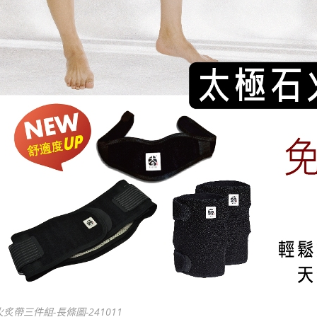
火炙帶三件組-長條圖-241011