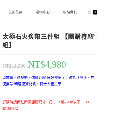
生福集團
購物中心
聯絡我們
0
太極石火炙帶三件組 【團購特惠
組】
NT$
4,980
NT$
11,300
免插電自體發熱、遠紅外線 良好伸縮度、透氣且吸汗、方
便攜帶 精選優資材質、符合人體工學
訂購時請備駐所需護腰尺寸: 尺寸 X號-34吋以下 / XL
號-35吋以上