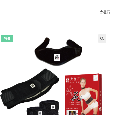
太極石
特價
🔍