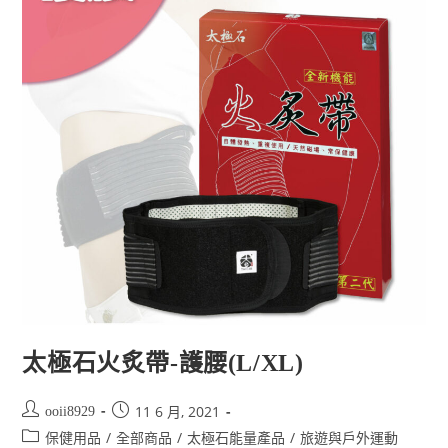
太極石火炙帶-護腰(L/XL)
11 6 月, 2021
ooii8929
/
/
/
保健用品
全部商品
太極石能量產品
旅遊與戶外運動