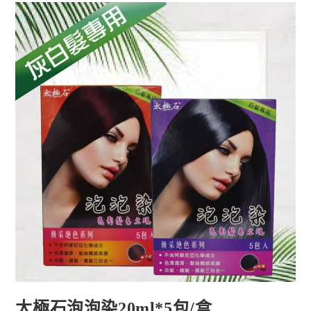
太極石泡泡染20ml*5包/盒